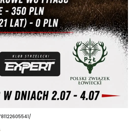
781122605541/
6