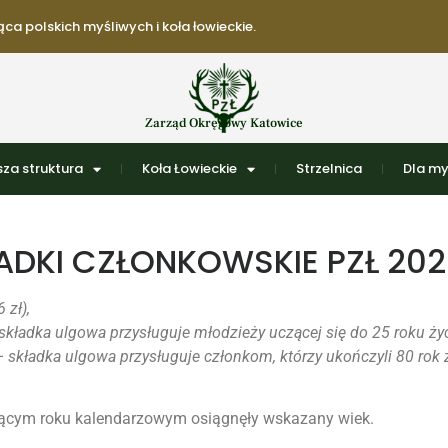
ca polskich myśliwych i koła łowieckie.
Zarząd Okręgowy Katowice
za struktura
Koła Łowieckie
Strzelnica
Dla my
ADKI CZŁONKOWSKIE PZŁ 202
 zł),
 składka ulgowa przysługuje młodzieży uczącej się do 25 roku życ
– składka ulgowa przysługuje członkom, którzy ukończyli 80 rok ż
eżącym roku kalendarzowym osiągnęły wskazany wiek.