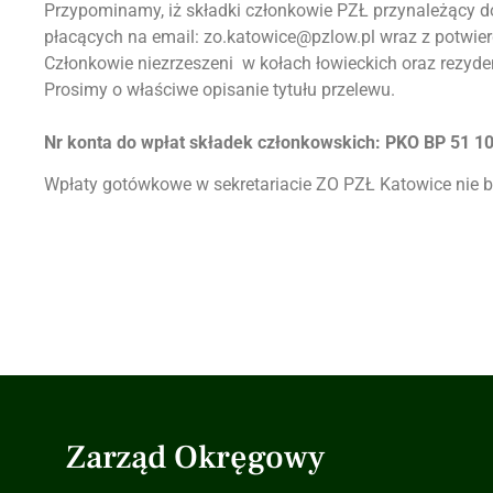
Przypominamy, iż składki członkowie PZŁ przynależący do 
płacących na email: zo.katowice@pzlow.pl wraz z potwie
Członkowie niezrzeszeni w kołach łowieckich oraz rezyde
Prosimy o właściwe opisanie tytułu przelewu.
Nr konta do wpłat składek członkowskich: PKO BP 51 1
Wpłaty gotówkowe w sekretariacie ZO PZŁ Katowice nie 
Zarząd Okręgowy