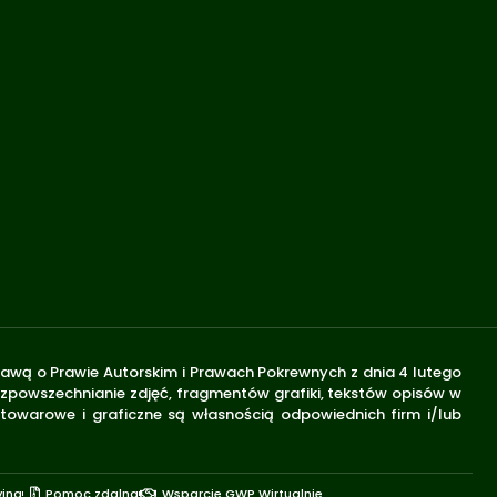
stawą o Prawie Autorskim i Prawach Pokrewnych z dnia 4 lutego
rozpowszechnianie zdjęć, fragmentów grafiki, tekstów opisów w
 towarowe i graficzne są własnością odpowiednich firm i/lub
yjna
Pomoc zdalna
Wsparcie GWP Wirtualnie