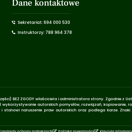
Dane kontaktowe
Sekretariat: 694 000 530
Instruktorzy: 788 964 378
zęści) BEZ ZGODY właściciela i administratora strony. Zgodnie z U
.170) wykorzystywanie autorskich pomysłów, rozwiązań, kopiowanie, 
i stanowi naruszenie praw autorskich oraz podlega karze. Znaki
Standardy ochrony małoletnich
Polityka prywatności
Klauzula informac