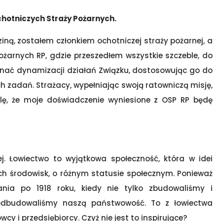
chotniczych Straży Pożarnych.
iną, zostałem członkiem ochotniczej straży pożarnej, a
ożarnych RP, gdzie przeszedłem wszystkie szczeble, do
nać dynamizacji działań Związku, dostosowując go do
 zadań. Strażacy, wypełniając swoją ratowniczą misję,
lę, że moje doświadczenie wyniesione z OSP RP będę
ej. Łowiectwo to wyjątkowa społeczność, która w idei
ch środowisk, o różnym statusie społecznym. Ponieważ
łania po 1918 roku, kiedy nie tylko zbudowaliśmy i
 odbudowaliśmy naszą państwowość. To z łowiectwa
owcy i przedsiębiorcy. Czyż nie jest to inspirujące?