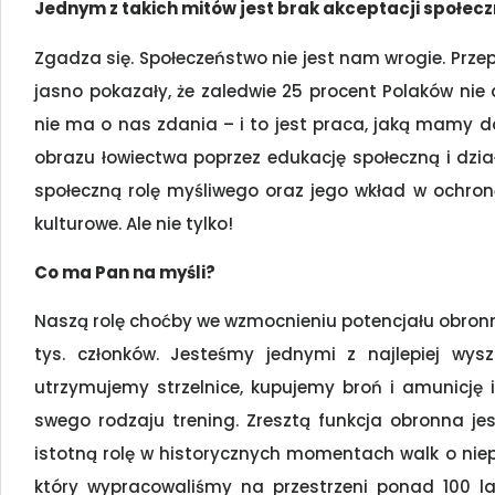
Jednym z takich mitów jest brak akceptacji społecz
Zgadza się. Społeczeństwo nie jest nam wrogie. Prze
jasno pokazały, że zaledwie 25 procent Polaków nie 
nie ma o nas zdania – i to jest praca, jaką mamy 
obrazu łowiectwa poprzez edukację społeczną i dz
społeczną rolę myśliwego oraz jego wkład w ochron
kulturowe. Ale nie tylko!
Co ma Pan na myśli?
Naszą rolę choćby we wzmocnieniu potencjału obron
tys. członków. Jesteśmy jednymi z najlepiej wys
utrzymujemy strzelnice, kupujemy broń i amunicję i
swego rodzaju trening. Zresztą funkcja obronna j
istotną rolę w historycznych momentach walk o niep
który wypracowaliśmy na przestrzeni ponad 100 la