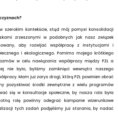
zczyznach?
 szerokim kontekście, stąd mój pomysł konsolidacji
wiskami zrzeszonymi w podobnych jak nasz związek
owany, aby rozwijać współpracę z instytucjami i
połecznego i ekologicznego. Pomimo mojego krótkiego
rozmów w celu nawiązania współpracy między PZŁ a
iej nie było, byliśmy zamknięci wewnątrz naszego
ółpracy. Mam już zarys drogi, którą PZŁ powinien obrać
emy pozyskiwać środki zewnętrzne z wielu programów
wać się w konsultacje społeczne, by nasza rola była
stotną rolę powinny odegrać kampanie wizerunkowe
alizacji tych zadań podjęliśmy już starania, by nadać