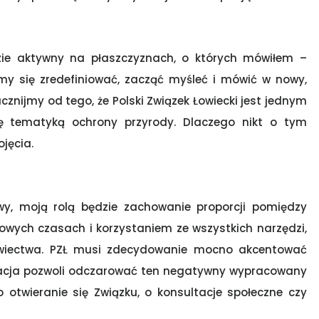
dzie aktywny na płaszczyznach, o których mówiłem –
y się zredefiniować, zacząć myśleć i mówić w nowy,
nijmy od tego, że Polski Związek Łowiecki jest jednym
ę tematyką ochrony przyrody. Dlaczego nikt o tym
ojęcia.
y, moją rolą będzie zachowanie proporcji pomiędzy
owych czasach i korzystaniem ze wszystkich narzędzi,
owiectwa. PZŁ musi zdecydowanie mocno akcentować
ikacja pozwoli odczarować ten negatywny wypracowany
o otwieranie się Związku, o konsultacje społeczne czy