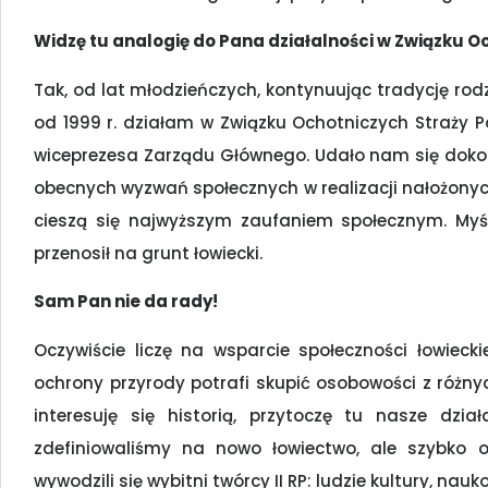
Widzę tu analogię do Pana działalności w Związku O
Tak, od lat młodzieńczych, kontynuując tradycję rodz
od 1999 r. działam w Związku Ochotniczych Straży P
wiceprezesa Zarządu Głównego. Udało nam się doko
obecnych wyzwań społecznych w realizacji nałożonych
cieszą się najwyższym zaufaniem społecznym. Myś
przenosił na grunt łowiecki.
Sam Pan nie da rady!
Oczywiście liczę na wsparcie społeczności łowiecki
ochrony przyrody potrafi skupić osobowości z różny
interesuję się historią, przytoczę tu nasze dzia
zdefiniowaliśmy na nowo łowiectwo, ale szybko
wywodzili się wybitni twórcy II RP: ludzie kultury, nauk