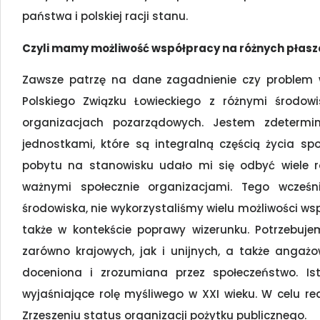
państwa i polskiej racji stanu.
Czyli mamy możliwość współpracy na różnych płas
Zawsze patrzę na dane zagadnienie czy problem w
Polskiego Związku Łowieckiego z różnymi środo
organizacjach pozarządowych. Jestem zdetermin
jednostkami, które są integralną częścią życia s
pobytu na stanowisku udało mi się odbyć wiele 
ważnymi społecznie organizacjami. Tego wcześn
środowiska, nie wykorzystaliśmy wielu możliwości wsp
także w kontekście poprawy wizerunku. Potrzebuj
zarówno krajowych, jak i unijnych, a także angażo
doceniona i zrozumiana przez społeczeństwo. I
wyjaśniające rolę myśliwego w XXI wieku. W celu re
Zrzeszeniu status organizacji pożytku publicznego.