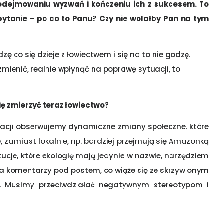
podejmowaniu wyzwań i kończeniu ich z sukcesem. To
pytanie – po co to Panu? Czy nie wolałby Pan na tym
 co się dzieje z łowiectwem i się na to nie godzę.
zmienić, realnie wpłynąć na poprawę sytuacji, to
się zmierzyć teraz łowiectwo?
macji obserwujemy dynamiczne zmiany społeczne, które
 zamiast lokalnie, np. bardziej przejmują się Amazonką
tucje, które ekologię mają jedynie w nazwie, narzędziem
ba komentarzy pod postem, co wiąże się ze skrzywionym
o. Musimy przeciwdziałać negatywnym stereotypom i