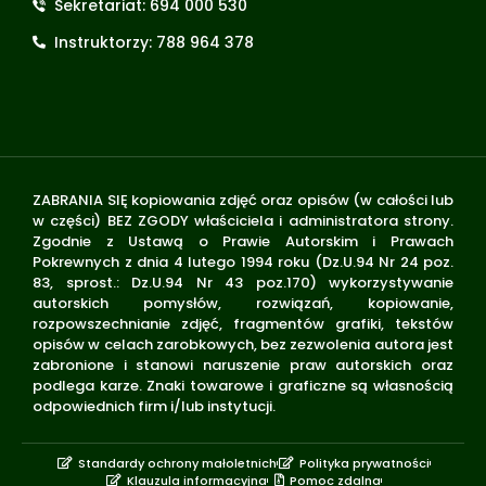
Sekretariat: 694 000 530
Instruktorzy: 788 964 378
ZABRANIA SIĘ kopiowania zdjęć oraz opisów (w całości lub
w części) BEZ ZGODY właściciela i administratora strony.
Zgodnie z Ustawą o Prawie Autorskim i Prawach
Pokrewnych z dnia 4 lutego 1994 roku (Dz.U.94 Nr 24 poz.
83, sprost.: Dz.U.94 Nr 43 poz.170) wykorzystywanie
autorskich pomysłów, rozwiązań, kopiowanie,
rozpowszechnianie zdjęć, fragmentów grafiki, tekstów
opisów w celach zarobkowych, bez zezwolenia autora jest
zabronione i stanowi naruszenie praw autorskich oraz
podlega karze. Znaki towarowe i graficzne są własnością
odpowiednich firm i/lub instytucji.
Standardy ochrony małoletnich
Polityka prywatności
Klauzula informacyjna
Pomoc zdalna