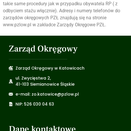
takie same procedury jak w przypadku obywatela RP ( z
odbyciem stażu włącznie). Adresy i numery telefonów do
zarządów okręgowych PZŁ znajdują się na stronie
www.pzlow.pl w zakładce Zarządy Okręgowe PZŁ.
Zarząd Okręgowy
Zarząd Okręgowy w Katowicach
ul. Zwycięstwa 2,
41-103 Siemianowice Śląskie
e-mail: zo.katowice@pzlow.pl
NIP: 526 030 04 63
Dane kontaktowe