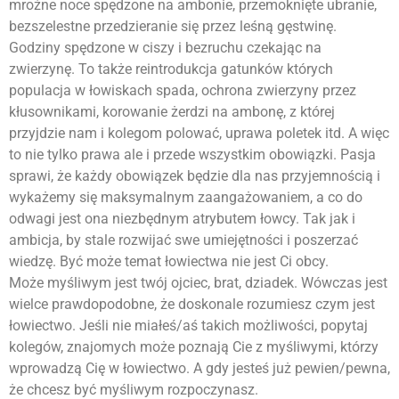
mroźne noce spędzone na ambonie, przemoknięte ubranie,
bezszelestne przedzieranie się przez leśną gęstwinę.
Godziny spędzone w ciszy i bezruchu czekając na
zwierzynę. To także reintrodukcja gatunków których
populacja w łowiskach spada, ochrona zwierzyny przez
kłusownikami, korowanie żerdzi na ambonę, z której
przyjdzie nam i kolegom polować, uprawa poletek itd. A więc
to nie tylko prawa ale i przede wszystkim obowiązki. Pasja
sprawi, że każdy obowiązek będzie dla nas przyjemnością i
wykażemy się maksymalnym zaangażowaniem, a co do
odwagi jest ona niezbędnym atrybutem łowcy. Tak
jak
i
ambicja, by stale rozwijać swe umiejętności i poszerzać
wiedzę. Być może temat łowiectwa nie jest Ci obcy.
Może
myśliwym
jest twój ojciec, brat, dziadek. Wówczas jest
wielce prawdopodobne, że doskonale rozumiesz czym jest
łowiectwo. Jeśli nie miałeś/aś takich możliwości, popytaj
kolegów, znajomych może poznają Cie z
myśliwym
i, którzy
wprowadzą Cię w łowiectwo. A gdy jesteś już pewien/pewna,
że chcesz być
myśliwym
rozpoczynasz.