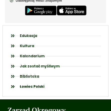
Udostępniaj treści znajomym
Edukacja
Kultura
Kalendarium
Jak zostać myśliwym
Biblioteka
Łowiec Polski
Zarząd Okręgowy