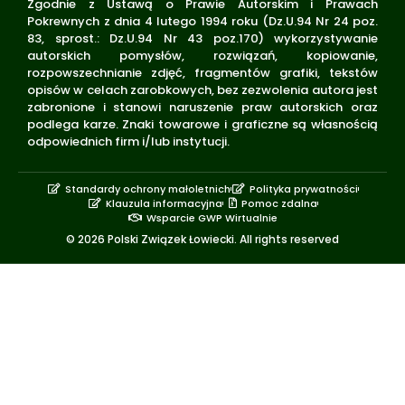
Zgodnie z Ustawą o Prawie Autorskim i Prawach
Pokrewnych z dnia 4 lutego 1994 roku (Dz.U.94 Nr 24 poz.
83, sprost.: Dz.U.94 Nr 43 poz.170) wykorzystywanie
autorskich pomysłów, rozwiązań, kopiowanie,
rozpowszechnianie zdjęć, fragmentów grafiki, tekstów
opisów w celach zarobkowych, bez zezwolenia autora jest
zabronione i stanowi naruszenie praw autorskich oraz
podlega karze. Znaki towarowe i graficzne są własnością
odpowiednich firm i/lub instytucji.
Standardy ochrony małoletnich
Polityka prywatności
Klauzula informacyjna
Pomoc zdalna
Wsparcie GWP Wirtualnie
© 2026 Polski Związek Łowiecki. All rights reserved