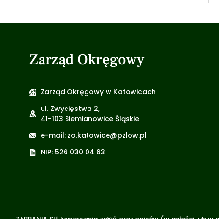
Zarząd Okręgowy
Zarząd Okręgowy w Katowicach
ul. Zwycięstwa 2,
41-103 Siemianowice Śląskie
e-mail: zo.katowice@pzlow.pl
NIP: 526 030 04 63
ZABRANIA SIĘ kopiowania zdjęć oraz opisów (w całości lub w c